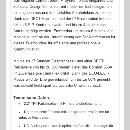
Das Gigaset Comfort 550A IP System bietet elegantes und
zeitloses Design kombiniert mit moderner Technologie, um
ein angenehmes und komfortables Anruferlebnis zu bieten.
Dank des DECT-Mobilteils und der IP-Basisstation können
bis zu 6 SIP-Konten verwaltet und bis zu 4 gleichzeitige
Anrufe getätigt werden. Erweiterbar um bis zu 6 zusätzliche
Mobilteile und mit der Unterstützung von 3er-Konferenzen ist
dieses Telefon ideal für effiziente und professionelle
Kommunikation.
Mit bis zu 17 Stunden Gesprächszeit und einer DECT-
Reichweite von bis zu 300 Metern bietet das Comfort 550A
IP Zuverlässigkeit und Flexibilität. Dank des ECO-DECT-
Modus wird der Energieverbrauch um bis zu 60% gesenkt,
was sowohl Geld spart als auch die Umwelt schützt.
Technische Daten:
2,2'' TFT-Farbdisplay mit Hintergrundbeleuchtung
Ergonomische Tastatur mit konfigurierbaren Tasten für
intuitive Navigation
HD-Audioqualität durch optimierte Akustiktechnologie für