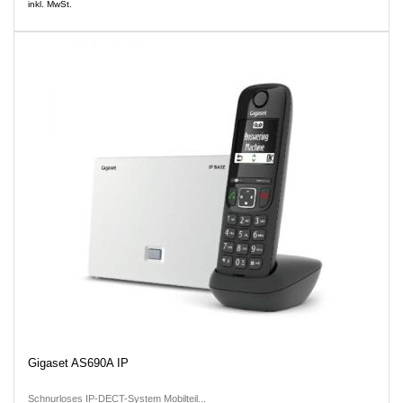
inkl. MwSt.
Gigaset AS690A IP
Schnurloses IP-DECT-System Mobilteil...