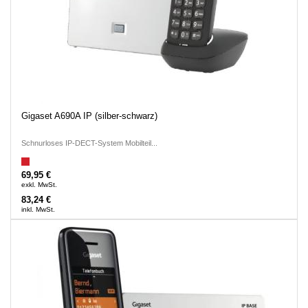
Gigaset A690A IP (silber-schwarz)
Schnurloses IP-DECT-System Mobilteil...
69,95 €
exkl. MwSt.
83,24 €
inkl. MwSt.