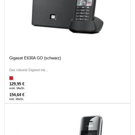
Gigaset E630A GO (schwarz)
Das robuste Gigaset mit...
129,95 €
exkl. MwSt.
154,64 €
inkl. MwSt.