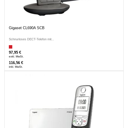
Gigaset CL690A SCB
Schnurloses DECT-Telefon mit...
97,95 €
exkl. MwSt.
116,56 €
inkl. MwSt.